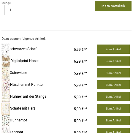
Menge
in den Warenkorb
Dazu passen folgende Artikel:
schwarzes Schaf
5,99 € **
Zum Artikel
Digitalprint Hasen
6,99 € **
Zum Artikel
Osterwiese
5,99 € **
Zum Artikel
Häschen mit Punkten
5,99 € **
Zum Artikel
Hühner auf der Stange
5,99 € **
Zum Artikel
Schafe mit Herz
5,99 € **
Zum Artikel
Hühnerhof
5,99 € **
Zum Artikel
Langohr
5,99 € **
Zum Artikel