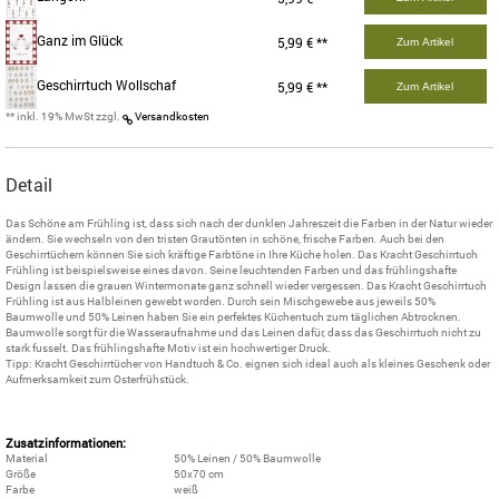
Ganz im Glück
5,99 € **
Zum Artikel
Geschirrtuch Wollschaf
5,99 € **
Zum Artikel
** inkl. 19% MwSt zzgl.
Versandkosten
Detail
Das Schöne am Frühling ist, dass sich nach der dunklen Jahreszeit die Farben in der Natur wieder
ändern. Sie wechseln von den tristen Grautönten in schöne, frische Farben. Auch bei den
Geschirrtüchern können Sie sich kräftige Farbtöne in Ihre Küche holen. Das Kracht Geschirrtuch
Frühling ist beispielsweise eines davon. Seine leuchtenden Farben und das frühlingshafte
Design lassen die grauen Wintermonate ganz schnell wieder vergessen. Das Kracht Geschirrtuch
Frühling ist aus Halbleinen gewebt worden. Durch sein Mischgewebe aus jeweils 50%
Baumwolle und 50% Leinen haben Sie ein perfektes Küchentuch zum täglichen Abtrocknen.
Baumwolle sorgt für die Wasseraufnahme und das Leinen dafür, dass das Geschirrtuch nicht zu
stark fusselt. Das frühlingshafte Motiv ist ein hochwertiger Druck.
Tipp: Kracht Geschirrtücher von Handtuch & Co. eignen sich ideal auch als kleines Geschenk oder
Aufmerksamkeit zum Osterfrühstück.
Zusatzinformationen:
Material
50% Leinen / 50% Baumwolle
Größe
50x70 cm
Farbe
weiß