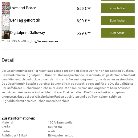
Love and Peace
6,99 € **
Zum Artikel
Der Tag gehört dir
6,99 € **
Zum Artikel
Digitalprint Galloway
6,99 € **
Zum Artikel
** inkl. 19% MwSt zzgl.
Versandkosten
Detail
Der Geschirrtuchspezialist Kracht aus Lemgo präsentiert dieses Jahr eine neue Serie an Tüchern.
Geschirrtücher in Digitalprint – Qualität. Das ansprechende Hasenmotiv ist gestochen scharf auf
dem Küchentuch gedruckt worden, damit man in Versuchung kommt, die Häschen zu streicheln.
Das Geschirrtuch besteht aus reiner Baumwolle, was ausschlaggebend für die Druckqualität ist.
Der Griff dieses Küchenhandtuchs mit Hasen ist absolut weich und angenehm beim Anfassen,
selbst nach mehreren Wäschen bleibt dieser Effekt erhalten. Die Drucktechnik ist so gekonnt
umgesetzt, dass bei der Wäsche keine Farben ausbluten und das Tuch seinen schönen
Digitaldruck mit den niedlichen Hasen beibehält.
Zusatzinformationen:
Material
100% Baumwolle
Größe
50x70 cm
Farbe
weiß
Aufhänger / Etikett
Etikett oben mittig