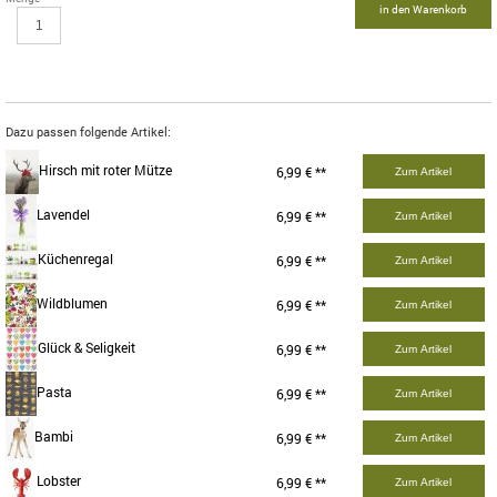
in den Warenkorb
Dazu passen folgende Artikel:
Hirsch mit roter Mütze
6,99 € **
Zum Artikel
Lavendel
6,99 € **
Zum Artikel
Küchenregal
6,99 € **
Zum Artikel
Wildblumen
6,99 € **
Zum Artikel
Glück & Seligkeit
6,99 € **
Zum Artikel
Pasta
6,99 € **
Zum Artikel
Bambi
6,99 € **
Zum Artikel
Lobster
6,99 € **
Zum Artikel