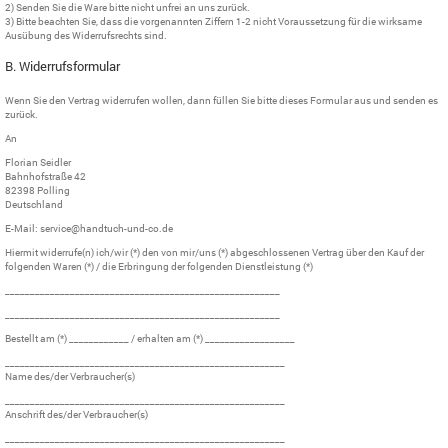
2) Senden Sie die Ware bitte nicht unfrei an uns zurück.
3) Bitte beachten Sie, dass die vorgenannten Ziffern 1-2 nicht Voraussetzung für die wirksame
Ausübung des Widerrufsrechts sind.
B. Widerrufsformular
Wenn Sie den Vertrag widerrufen wollen, dann füllen Sie bitte dieses Formular aus und senden es
zurück.
An
Florian Seidler
Bahnhofstraße 42
82398 Polling
Deutschland
E-Mail: service@handtuch-und-co.de
Hiermit widerrufe(n) ich/wir (*) den von mir/uns (*) abgeschlossenen Vertrag über den Kauf der
folgenden Waren (*) / die Erbringung der folgenden Dienstleistung (*)
_______________________________________________________
_______________________________________________________
Bestellt am (*) ____________ / erhalten am (*) __________________
________________________________________________________
Name des/der Verbraucher(s)
________________________________________________________
Anschrift des/der Verbraucher(s)
________________________________________________________