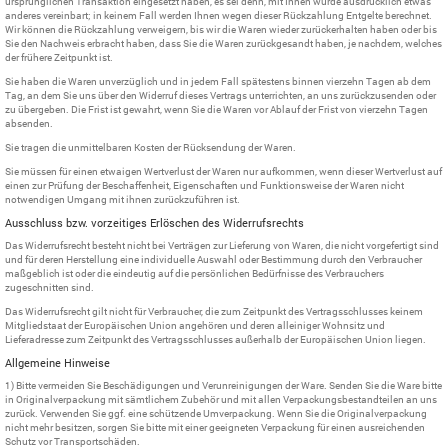
ursprünglichen Transaktion eingesetzt haben, es sei denn, mit Ihnen wurde ausdrücklich etwas
anderes vereinbart; in keinem Fall werden Ihnen wegen dieser Rückzahlung Entgelte berechnet.
Wir können die Rückzahlung verweigern, bis wir die Waren wieder zurückerhalten haben oder bis
Sie den Nachweis erbracht haben, dass Sie die Waren zurückgesandt haben, je nachdem, welches
der frühere Zeitpunkt ist.
Sie haben die Waren unverzüglich und in jedem Fall spätestens binnen vierzehn Tagen ab dem
Tag, an dem Sie uns über den Widerruf dieses Vertrags unterrichten, an uns zurückzusenden oder
zu übergeben. Die Frist ist gewahrt, wenn Sie die Waren vor Ablauf der Frist von vierzehn Tagen
absenden.
Sie tragen die unmittelbaren Kosten der Rücksendung der Waren.
Sie müssen für einen etwaigen Wertverlust der Waren nur aufkommen, wenn dieser Wertverlust auf
einen zur Prüfung der Beschaffenheit, Eigenschaften und Funktionsweise der Waren nicht
notwendigen Umgang mit ihnen zurückzuführen ist.
Ausschluss bzw. vorzeitiges Erlöschen des Widerrufsrechts
Das Widerrufsrecht besteht nicht bei Verträgen zur Lieferung von Waren, die nicht vorgefertigt sind
und für deren Herstellung eine individuelle Auswahl oder Bestimmung durch den Verbraucher
maßgeblich ist oder die eindeutig auf die persönlichen Bedürfnisse des Verbrauchers
zugeschnitten sind.
Das Widerrufsrecht gilt nicht für Verbraucher, die zum Zeitpunkt des Vertragsschlusses keinem
Mitgliedstaat der Europäischen Union angehören und deren alleiniger Wohnsitz und
Lieferadresse zum Zeitpunkt des Vertragsschlusses außerhalb der Europäischen Union liegen.
Allgemeine Hinweise
1) Bitte vermeiden Sie Beschädigungen und Verunreinigungen der Ware. Senden Sie die Ware bitte
in Originalverpackung mit sämtlichem Zubehör und mit allen Verpackungsbestandteilen an uns
zurück. Verwenden Sie ggf. eine schützende Umverpackung. Wenn Sie die Originalverpackung
nicht mehr besitzen, sorgen Sie bitte mit einer geeigneten Verpackung für einen ausreichenden
Schutz vor Transportschäden.