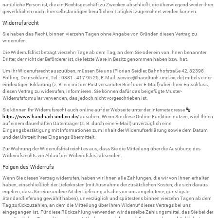
natürliche Person ist, die ein Rechtsgeschäft zu Zwecken abschließt, die überwiegend weder ihrer
gewerblichen noch ihrer selbständigen beruflichen Tätigkeit zugerechnet werden können:
Widerrufsrecht
Sie haben das Recht, binnen vierzehn Tagen ohne Angabe von Gründen diesen Vertrag zu
widerrufen.
Die Widerrufsfrist beträgt vierzehn Tage ab dem Tag, an dem Sie oder ein von Ihnen benannter
Dritter, der nicht der Beförderer ist, die letzte Ware in Besitz genommen haben bzw. hat.
Um Ihr Widerrufsrecht auszuüben, müssen Sie uns (Florian Seidler, Bahnhofstraße 42, 82398
Polling, Deutschland, Tel.: 0881 - 417 95 25, E-Mail: service@handtuch-und-co.de) mittels einer
eindeutigen Erklärung (z. B. ein mit der Post versandter Brief oder E-Mail) über Ihren Entschluss,
diesen Vertrag zu widerrufen, informieren. Sie können dafür das beigefügte Muster-
Widerrufsformular verwenden, das jedoch nicht vorgeschrieben ist.
Sie können Ihr Widerrufsrecht auch online auf der Webseite unter der Internetadresse
https://www.handtuch-und-co.de
/
ausüben. Wenn Sie diese Online-Funktion nutzen, wird Ihnen
auf einem dauerhaften Datenträger (z. B. durch eine E-Mail) unverzüglich eine
Eingangsbestätigung mit Informationen zum Inhalt der Widerrufserklärung sowie dem Datum
und der Uhrzeit ihres Eingangs übermittelt.
Zur Wahrung der Widerrufsfrist reicht es aus, dass Sie die Mitteilung über die Ausübung des
Widerrufsrechts vor Ablauf der Widerrufsfrist absenden.
Folgen des Widerrufs
Wenn Sie diesen Vertrag widerrufen, haben wir Ihnen alle Zahlungen, die wir von Ihnen erhalten
haben, einschließlich der Lieferkosten (mit Ausnahme der zusätzlichen Kosten, die sich daraus
ergeben, dass Sie eine andere Art der Lieferung als die von uns angebotene, günstigste
Standardlieferung gewählt haben), unverzüglich und spätestens binnen vierzehn Tagen ab dem
Tag zurückzuzahlen, an dem die Mitteilung über Ihren Widerruf dieses Vertrags bei uns
eingegangen ist. Für diese Rückzahlung verwenden wir dasselbe Zahlungsmittel, das Sie bei der