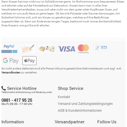
Denn Kissen hat man nicht nur im Schlafzimmer gerne. Im Wohnzimmer zum bequemeren Sitzen
und erholen oder auf der Fensterbank zur Dekoration. Kissen kann man in aller ihrer
Verschiedenheit entdecken, muss sich aber nicht von dem guten alten Kopfkissen lösen, auf
welches wir uns aufs Neue so gerne legen. Ob Sie mitt Polyester oder Daunen bevorzugen, mit
Sicherheit lohnt es sich, sich ein Kissen zu genehmigen, welches auf Ihre Bedürfnisse
zugeschnitten ist. Denn am Ende eines langen Tages, bestimmt noch immer die Gemütlichkeit
Ihres Kissens, wie gut Sie sich erholen.
So nicht anders deklariert sind alle Preise inklusive gesetzlicher Mehrwertsteuern und zzgl. evtl.
Versandkosten
zu verstehen.
Service Hotline
Shop Service
Telefonische Unterstützung und Beratung unter:
Kontakt
0881 - 417 95 25
Versand und Zahlungsbedingungen
Mo-Fr, 09:00 - 17:00 Uhr
AGB & Kundeninformationen
Information
Versandpartner
Follow Us