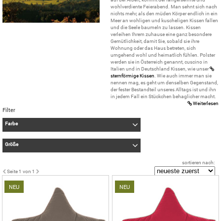
wohlverdiente Feierabend. Man sehnt sich nach
nichts mehr, als den müden Körper endlich in ein
Meer an wohligen und kuscheligen Kissen fallen
und die Seele baumeln zu lassen. Kissen
verleihen Ihrem zuhause eine ganz besondere
Gemütlichkeit, damit Sie, sobald sie ihre
Wohnung oder das Haus betreten, sich
umgehend wohl und heimatlich fühlen. Polster
werden sie in Österreich genannt, cuscino in
Italien und in Deutschland Kissen, wie unser
sternförmige Kissen
. Wie auch immer man sie
nennen mag, es geht um denselben Gegenstand,
der fester Bestandteil unseres Alltags ist und ihn
in jedem Fall ein Stückchen behaglicher macht.
Weiterlesen
Filter
Farbe
beige
Größe
rot
38x38 cm (Stern Kissen)
sortieren nach:
Übernehmen
Seite 1 von 1
Übernehmen
NEU
NEU