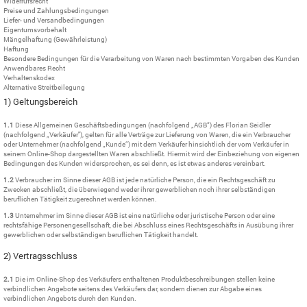
Widerrufsrecht
Preise und Zahlungsbedingungen
Liefer- und Versandbedingungen
Eigentumsvorbehalt
Mängelhaftung (Gewährleistung)
Haftung
Besondere Bedingungen für die Verarbeitung von Waren nach bestimmten Vorgaben des Kunden
Anwendbares Recht
Verhaltenskodex
Alternative Streitbeilegung
1) Geltungsbereich
1.1
Diese Allgemeinen Geschäftsbedingungen (nachfolgend „AGB“) des Florian Seidler
(nachfolgend „Verkäufer"), gelten für alle Verträge zur Lieferung von Waren, die ein Verbraucher
oder Unternehmer (nachfolgend „Kunde“) mit dem Verkäufer hinsichtlich der vom Verkäufer in
seinem Online-Shop dargestellten Waren abschließt. Hiermit wird der Einbeziehung von eigenen
Bedingungen des Kunden widersprochen, es sei denn, es ist etwas anderes vereinbart.
1.2
Verbraucher im Sinne dieser AGB ist jede natürliche Person, die ein Rechtsgeschäft zu
Zwecken abschließt, die überwiegend weder ihrer gewerblichen noch ihrer selbständigen
beruflichen Tätigkeit zugerechnet werden können.
1.3
Unternehmer im Sinne dieser AGB ist eine natürliche oder juristische Person oder eine
rechtsfähige Personengesellschaft, die bei Abschluss eines Rechtsgeschäfts in Ausübung ihrer
gewerblichen oder selbständigen beruflichen Tätigkeit handelt.
2) Vertragsschluss
2.1
Die im Online-Shop des Verkäufers enthaltenen Produktbeschreibungen stellen keine
verbindlichen Angebote seitens des Verkäufers dar, sondern dienen zur Abgabe eines
verbindlichen Angebots durch den Kunden.