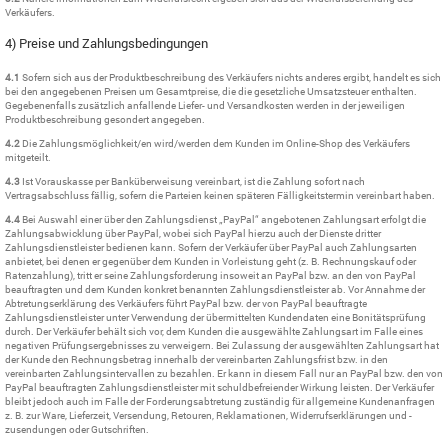
Verkäufers.
4) Preise und Zahlungsbedingungen
4.1
Sofern sich aus der Produktbeschreibung des Verkäufers nichts anderes ergibt, handelt es sich
bei den angegebenen Preisen um Gesamtpreise, die die gesetzliche Umsatzsteuer enthalten.
Gegebenenfalls zusätzlich anfallende Liefer- und Versandkosten werden in der jeweiligen
Produktbeschreibung gesondert angegeben.
4.2
Die Zahlungsmöglichkeit/en wird/werden dem Kunden im Online-Shop des Verkäufers
mitgeteilt.
4.3
Ist Vorauskasse per Banküberweisung vereinbart, ist die Zahlung sofort nach
Vertragsabschluss fällig, sofern die Parteien keinen späteren Fälligkeitstermin vereinbart haben.
4.4
Bei Auswahl einer über den Zahlungsdienst „PayPal“ angebotenen Zahlungsart erfolgt die
Zahlungsabwicklung über PayPal, wobei sich PayPal hierzu auch der Dienste dritter
Zahlungsdienstleister bedienen kann. Sofern der Verkäufer über PayPal auch Zahlungsarten
anbietet, bei denen er gegenüber dem Kunden in Vorleistung geht (z. B. Rechnungskauf oder
Ratenzahlung), tritt er seine Zahlungsforderung insoweit an PayPal bzw. an den von PayPal
beauftragten und dem Kunden konkret benannten Zahlungsdienstleister ab. Vor Annahme der
Abtretungserklärung des Verkäufers führt PayPal bzw. der von PayPal beauftragte
Zahlungsdienstleister unter Verwendung der übermittelten Kundendaten eine Bonitätsprüfung
durch. Der Verkäufer behält sich vor, dem Kunden die ausgewählte Zahlungsart im Falle eines
negativen Prüfungsergebnisses zu verweigern. Bei Zulassung der ausgewählten Zahlungsart hat
der Kunde den Rechnungsbetrag innerhalb der vereinbarten Zahlungsfrist bzw. in den
vereinbarten Zahlungsintervallen zu bezahlen. Er kann in diesem Fall nur an PayPal bzw. den von
PayPal beauftragten Zahlungsdienstleister mit schuldbefreiender Wirkung leisten. Der Verkäufer
bleibt jedoch auch im Falle der Forderungsabtretung zuständig für allgemeine Kundenanfragen
z. B. zur Ware, Lieferzeit, Versendung, Retouren, Reklamationen, Widerrufserklärungen und -
zusendungen oder Gutschriften.