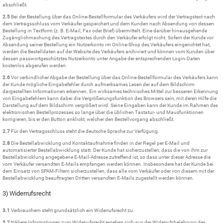
abschließt.
2.5
Bei der Bestellung über das Online-Bestellformular des Verkäufers wird der Vertragstext nach
dem Vertragsschluss vom Verkäufer gespeichert und dem Kunden nach Absendung von dessen
Bestellung in Textform (z. B. E-Mail, Fax oder Brief) übermittelt. Eine darüber hinausgehende
Zugänglichmachung des Vertragstextes durch den Verkäufer erfolgt nicht. Sofern der Kunde vor
Absendung seiner Bestellung ein Nutzerkonto im Online-Shop des Verkäufers eingerichtet hat,
werden die Bestelldaten auf der Website des Verkäufers archiviert und können vom Kunden über
dessen passwortgeschütztes Nutzerkonto unter Angabe der entsprechenden Login-Daten
kostenlos abgerufen werden.
2.6
Vor verbindlicher Abgabe der Bestellung über das Online-Bestellformular des Verkäufers kann
der Kunde mögliche Eingabefehler durch aufmerksames Lesen der auf dem Bildschirm
dargestellten Informationen erkennen. Ein wirksames technisches Mittel zur besseren Erkennung
von Eingabefehlern kann dabei die Vergrößerungsfunktion des Browsers sein, mit deren Hilfe die
Darstellung auf dem Bildschirm vergrößert wird. Seine Eingaben kann der Kunde im Rahmen des
elektronischen Bestellprozesses so lange über die üblichen Tastatur- und Mausfunktionen
korrigieren, bis er den Button anklickt, welcher den Bestellvorgang abschließt.
2.7
Für den Vertragsschluss steht die deutsche Sprache zur Verfügung.
2.8
Die Bestellabwicklung und Kontaktaufnahme finden in der Regel per E-Mail und
automatisierter Bestellabwicklung statt. Der Kunde hat sicherzustellen, dass die von ihm zur
Bestellabwicklung angegebene E-Mail-Adresse zutreffend ist, so dass unter dieser Adresse die
vom Verkäufer versandten E-Mails empfangen werden können. Insbesondere hat der Kunde bei
dem Einsatz von SPAM-Filtern sicherzustellen, dass alle vom Verkäufer oder von diesem mit der
Bestellabwicklung beauftragten Dritten versandten E-Mails zugestellt werden können.
3) Widerrufsrecht
3.1
Verbrauchern steht grundsätzlich ein Widerrufsrecht zu.
3.2
Nähere Informationen zum Widerrufsrecht ergeben sich aus der Widerrufsbelehrung des