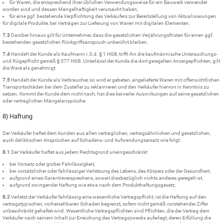
für Waren, die entsprechend ihrer üblichen Verwendungsweise für ein Bauwerk verwendet
worden sind und dessen Mangelhaftigkeit verursacht haben,
für eine ggf. bestehende Verpflichtung des Verkäufers zur Bereitstellung von Aktualisierungen
für digitale Produkte, bei Verträgen zur Lieferung von Waren mit digitalen Elementen.
7.3
Darüber hinaus gilt für Unternehmer, dass die gesetzlichen Verjährungsfristen für einen ggf.
bestehenden gesetzlichen Rückgriffsanspruch unberührt bleiben.
7.4
Handelt der Kunde als Kaufmann i.S.d. § 1 HGB, trifft ihn die kaufmännische Untersuchungs-
und Rügepflicht gemäß § 377 HGB. Unterlässt der Kunde die dort geregelten Anzeigepflichten, gilt
die Ware als genehmigt.
7.5
Handelt der Kunde als Verbraucher, so wird er gebeten, angelieferte Waren mit offensichtlichen
Transportschäden bei dem Zusteller zu reklamieren und den Verkäufer hiervon in Kenntnis zu
setzen. Kommt der Kunde dem nicht nach, hat dies keinerlei Auswirkungen auf seine gesetzlichen
oder vertraglichen Mängelansprüche.
8) Haftung
Der Verkäufer haftet dem Kunden aus allen vertraglichen, vertragsähnlichen und gesetzlichen,
auch deliktischen Ansprüchen auf Schadens- und Aufwendungsersatz wie folgt:
8.1
Der Verkäufer haftet aus jedem Rechtsgrund uneingeschränkt
bei Vorsatz oder grober Fahrlässigkeit,
bei vorsätzlicher oder fahrlässiger Verletzung des Lebens, des Körpers oder der Gesundheit,
aufgrund eines Garantieversprechens, soweit diesbezüglich nichts anderes geregelt ist,
aufgrund zwingender Haftung wie etwa nach dem Produkthaftungsgesetz.
8.2
Verletzt der Verkäufer fahrlässig eine wesentliche Vertragspflicht, ist die Haftung auf den
vertragstypischen, vorhersehbaren Schaden begrenzt, sofern nicht gemäß vorstehender Ziffer
unbeschränkt gehaftet wird. Wesentliche Vertragspflichten sind Pflichten, die der Vertrag dem
Verkäufer nach seinem Inhalt zur Erreichung des Vertragszwecks auferlegt, deren Erfüllung die