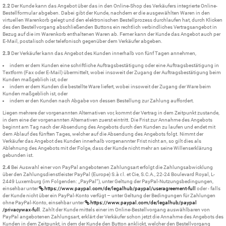
2.2
Der Kunde kann das Angebot über das in den Online-Shop des Verkäufers integrierte Online-
Bestellformular abgeben. Dabei gibt der Kunde, nachdem er die ausgewählten Waren in den
virtuellen Warenkorb gelegt und den elektronischen Bestellprozess durchlaufen hat, durch Klicken
des den Bestellvorgang abschließenden Buttons ein rechtlich verbindliches Vertragsangebot in
Bezug auf die im Warenkorb enthaltenen Waren ab. Ferner kann der Kunde das Angebot auch per
E-Mail, postalisch oder telefonisch gegenüber dem Verkäufer abgeben.
2.3
Der Verkäufer kann das Angebot des Kunden innerhalb von fünf Tagen annehmen,
indem er dem Kunden eine schriftliche Auftragsbestätigung oder eine Auftragsbestätigung in
Textform (Fax oder E-Mail) übermittelt, wobei insoweit der Zugang der Auftragsbestätigung beim
Kunden maßgeblich ist, oder
indem er dem Kunden die bestellte Ware liefert, wobei insoweit der Zugang der Ware beim
Kunden maßgeblich ist, oder
indem er den Kunden nach Abgabe von dessen Bestellung zur Zahlung auffordert.
Liegen mehrere der vorgenannten Alternativen vor, kommt der Vertrag in dem Zeitpunkt zustande,
in dem eine der vorgenannten Alternativen zuerst eintritt. Die Frist zur Annahme des Angebots
beginnt am Tag nach der Absendung des Angebots durch den Kunden zu laufen und endet mit
dem Ablauf des fünften Tages, welcher auf die Absendung des Angebots folgt. Nimmt der
Verkäufer das Angebot des Kunden innerhalb vorgenannter Frist nicht an, so gilt dies als
Ablehnung des Angebots mit der Folge, dass der Kunde nicht mehr an seine Willenserklärung
gebunden ist.
2.4
Bei Auswahl einer von PayPal angebotenen Zahlungsart erfolgt die Zahlungsabwicklung
über den Zahlungsdienstleister PayPal (Europe) S.à r.l. et Cie, S.C.A., 22-24 Boulevard Royal, L-
2449 Luxemburg (im Folgenden: „PayPal“), unter Geltung der PayPal-Nutzungsbedingungen,
einsehbar unter
https://www.paypal.com
/de
/legalhub
/paypal
/useragreement-full
oder - falls
der Kunde nicht über ein PayPal-Konto verfügt – unter Geltung der Bedingungen für Zahlungen
ohne PayPal-Konto, einsehbar unter
https://www.paypal.com
/de
/legalhub
/paypal
/privacywax-full
. Zahlt der Kunde mittels einer im Online-Bestellvorgang auswählbaren von
PayPal angebotenen Zahlungsart, erklärt der Verkäufer schon jetzt die Annahme des Angebots des
Kunden in dem Zeitpunkt, in dem der Kunde den Button anklickt, welcher den Bestellvorgang