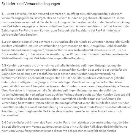
5) Liefer- und Versandbedingungen
5.1
Bietet der Verkäufer den Versand der Ware an, so erfolgt die Lieferung innerhalb des vom
Verkäufer angegebenen Liefergebietes an die vom Kunden angegebene Lieferanschrift, sofern
nichts anderes vereinbart ist. Bei der Abwicklung der Transaktion ist die in der Bestellabwicklung
des Verkäufers angegebene Lieferanschrift maßgeblich. Abweichend hiervon ist bei Auswahl der
Zahlungsart PayPal die vom Kunden zum Zeitpunkt der Bezahlung bei PayPal hinterlegte
Lieferanschrift maßgeblich.
5.2
Scheitert die Zustellung der Ware aus Gründen, die der Kunde zu vertreten hat, trägt der Kunde
die dem Verkäufer hierdurch entstehenden angemessenen Kosten. Dies gilt im Hinblick auf die
Kosten für die Hinsendung nicht, wenn der Kunde sein Widerrufsrecht wirksam ausübt. Für die
Rücksendekosten gilt bei wirksamer Ausübung des Widerrufsrechts durch den Kunden die in der
Widerrufsbelehrung des Verkäufers hierzu getroffene Regelung.
5.3
Handelt der Kunde als Unternehmer, geht die Gefahr des zufälligen Untergangs und der
zufälligen Verschlechterung der verkauften Ware auf den Kunden über, sobald der Verkäufer die
Sache dem Spediteur, dem Frachtführer oder der sonst zur Ausführung der Versendung
bestimmten Person oder Anstalt ausgeliefert hat. Handelt der Kunde als Verbraucher, geht die
Gefahr des zufälligen Untergangs und der zufälligen Verschlechterung der verkauften Ware
grundsätzlich erst mit Übergabe der Ware an den Kunden oder eine empfangsberechtigte Person
über. Abweichend hiervon geht die Gefahr des zufälligen Untergangs und der zufälligen
Verschlechterung der verkauften Ware auch bei Verbrauchern bereits auf den Kunden über, sobald
der Verkäufer die Sache dem Spediteur, dem Frachtführer oder der sonst zur Ausführung der
Versendung bestimmten Person oder Anstalt ausgeliefert hat, wenn der Kunde den Spediteur, den
Frachtführer oder die sonst zur Ausführung der Versendung bestimmte Person oder Anstalt mit der
Ausführung beauftragt und der Verkäufer dem Kunden diese Person oder Anstalt zuvor nicht
benannt hat.
5.4
Der Verkäufer behält sich das Recht vor, im Falle nicht richtiger oder nicht ordnungsgemäßer
Selbstbelieferung vom Vertrag zurückzutreten. Dies gilt nur für den Fall, dass die Nichtlieferung
nicht vom Verkäufer zu vertreten ist und dieser mit der gebotenen Sorgfalt ein konkretes