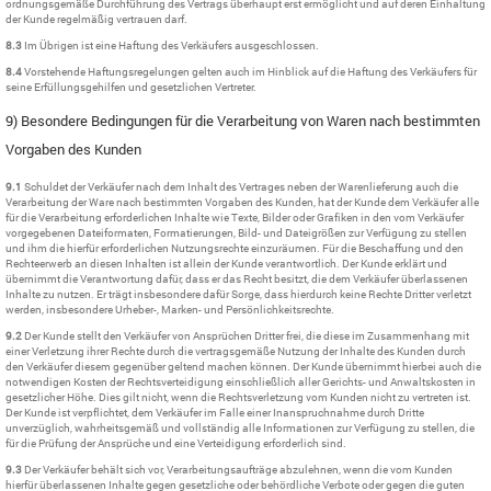
ordnungsgemäße Durchführung des Vertrags überhaupt erst ermöglicht und auf deren Einhaltung
der Kunde regelmäßig vertrauen darf.
8.3
Im Übrigen ist eine Haftung des Verkäufers ausgeschlossen.
8.4
Vorstehende Haftungsregelungen gelten auch im Hinblick auf die Haftung des Verkäufers für
seine Erfüllungsgehilfen und gesetzlichen Vertreter.
9) Besondere Bedingungen für die Verarbeitung von Waren nach bestimmten
Vorgaben des Kunden
9.1
Schuldet der Verkäufer nach dem Inhalt des Vertrages neben der Warenlieferung auch die
Verarbeitung der Ware nach bestimmten Vorgaben des Kunden, hat der Kunde dem Verkäufer alle
für die Verarbeitung erforderlichen Inhalte wie Texte, Bilder oder Grafiken in den vom Verkäufer
vorgegebenen Dateiformaten, Formatierungen, Bild- und Dateigrößen zur Verfügung zu stellen
und ihm die hierfür erforderlichen Nutzungsrechte einzuräumen. Für die Beschaffung und den
Rechteerwerb an diesen Inhalten ist allein der Kunde verantwortlich. Der Kunde erklärt und
übernimmt die Verantwortung dafür, dass er das Recht besitzt, die dem Verkäufer überlassenen
Inhalte zu nutzen. Er trägt insbesondere dafür Sorge, dass hierdurch keine Rechte Dritter verletzt
werden, insbesondere Urheber-, Marken- und Persönlichkeitsrechte.
9.2
Der Kunde stellt den Verkäufer von Ansprüchen Dritter frei, die diese im Zusammenhang mit
einer Verletzung ihrer Rechte durch die vertragsgemäße Nutzung der Inhalte des Kunden durch
den Verkäufer diesem gegenüber geltend machen können. Der Kunde übernimmt hierbei auch die
notwendigen Kosten der Rechtsverteidigung einschließlich aller Gerichts- und Anwaltskosten in
gesetzlicher Höhe. Dies gilt nicht, wenn die Rechtsverletzung vom Kunden nicht zu vertreten ist.
Der Kunde ist verpflichtet, dem Verkäufer im Falle einer Inanspruchnahme durch Dritte
unverzüglich, wahrheitsgemäß und vollständig alle Informationen zur Verfügung zu stellen, die
für die Prüfung der Ansprüche und eine Verteidigung erforderlich sind.
9.3
Der Verkäufer behält sich vor, Verarbeitungsaufträge abzulehnen, wenn die vom Kunden
hierfür überlassenen Inhalte gegen gesetzliche oder behördliche Verbote oder gegen die guten