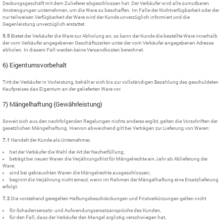
Deckungsgeschäft mit dem Zulieferer abgeschlossen hat. Der Verkäufer wird alle zumutbaren
Anstrengungen unternehmen, um die Ware zu beschaffen. Im Falle der Nichtverfügbarkeit oder der
nur teilweisen Verfügbarkeit der Ware wird der Kunde unverzüglich informiert und die
Gegenleistung unverzüglich erstattet.
5.5
Bietet der Verkäufer die Ware zur Abholung an, so kann der Kunde die bestellte Ware innerhalb
der vom Verkäufer angegebenen Geschäftszeiten unter der vom Verkäufer angegebenen Adresse
abholen. In diesem Fall werden keine Versandkosten berechnet.
6) Eigentumsvorbehalt
Tritt der Verkäufer in Vorleistung, behält er sich bis zur vollständigen Bezahlung des geschuldeten
Kaufpreises das Eigentum an der gelieferten Ware vor.
7) Mängelhaftung (Gewährleistung)
Soweit sich aus den nachfolgenden Regelungen nichts anderes ergibt, gelten die Vorschriften der
gesetzlichen Mängelhaftung. Hiervon abweichend gilt bei Verträgen zur Lieferung von Waren:
7.1
Handelt der Kunde als Unternehmer,
hat der Verkäufer die Wahl der Art der Nacherfüllung;
beträgt bei neuen Waren die Verjährungsfrist für Mängelrechte ein Jahr ab Ablieferung der
Ware;
sind bei gebrauchten Waren die Mängelrechte ausgeschlossen;
beginnt die Verjährung nicht erneut, wenn im Rahmen der Mängelhaftung eine Ersatzlieferung
erfolgt.
7.2
Die vorstehend geregelten Haftungsbeschränkungen und Fristverkürzungen gelten nicht
für Schadensersatz- und Aufwendungsersatzansprüche des Kunden,
für den Fall, dass der Verkäufer den Mangel arglistig verschwiegen hat,