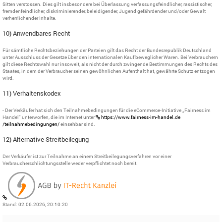
Sitten verstossen. Dies gilt insbesondere bei Überlassung verfassungsfeindlicher, rassistischer,
fremdenfeindlicher, diskriminierender, beleidigender, Jugend gefährdender und/oder Gewalt
verherrlichender Inhalte.
10) Anwendbares Recht
Für sämtliche Rechtsbeziehungen der Parteien gilt das Recht der Bundesrepublik Deutschland
unter Ausschluss der Gesetze über den internationalen Kauf beweglicher Waren. Bei Verbrauchern
gilt diese Rechtswahl nur insoweit, als nicht der durch zwingende Bestimmungen des Rechts des
Staates, in dem der Verbraucher seinen gewöhnlichen Aufenthalt hat, gewährte Schutz entzogen
wird.
11) Verhaltenskodex
- Der Verkäufer hat sich den Teilnahmebedingungen für die eCommerce-Initiative „Fairness im
Handel“ unterworfen, die im Internet unter
https://www.fairness-im-handel.de
/teilnahmebedingungen
/
einsehbar sind.
12) Alternative Streitbeilegung
Der Verkäufer ist zur Teilnahme an einem Streitbeilegungsverfahren vor einer
Verbraucherschlichtungsstelle weder verpflichtet noch bereit.
Stand: 02.06.2026, 20:10:20