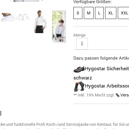
Verfügbare Größen:
S
M
L
XL
XXL
Menge
Dazu passen folgende Artike
Hygostar Sicherhei
schwarz
Hygostar Arbeitsso
** inkl. 19% MwSt zzgl.
Vers
l
cke und funktionelle Profi Koch-/und Servicejacke von Kentaur, für Sie u