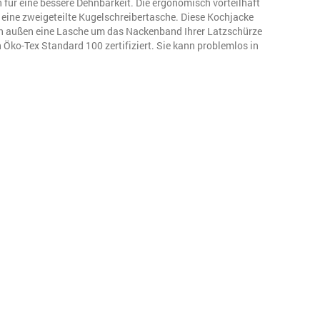
für eine bessere Dehnbarkeit. Die ergonomisch vorteilhaft
h eine zweigeteilte Kugelschreibertasche. Diese Kochjacke
ch außen eine Lasche um das Nackenband Ihrer Latzschürze
 Öko-Tex Standard 100 zertifiziert. Sie kann problemlos in