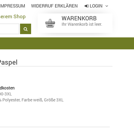
IMPRESSUM
WIDERRUF ERKLÄREN
LOGIN
serem Shop
WARENKORB
Login
*
Ihr Warenkorb ist leer.
Passwort
*
Paspel
*
Pflichtfeld
Passwort vergessen
dkosten
00-3XL
Polyester, Farbe weiß, Größe 3XL