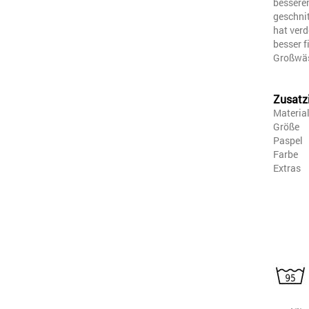
besseren
geschnit
hat ver
besser f
Großwäs
Zusatz
Materia
Größe
Paspel
Farbe
Extras