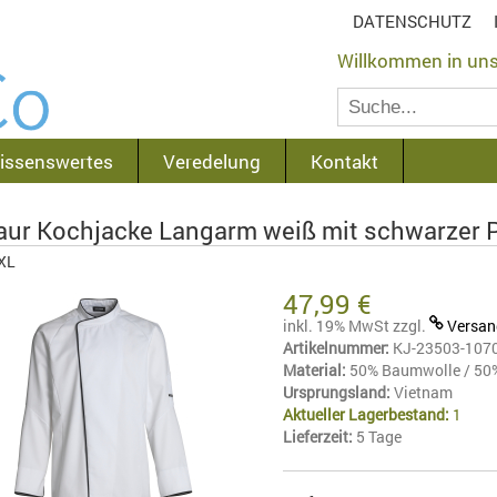
DATENSCHUTZ
Willkommen in un
issenswertes
Veredelung
Kontakt
aur Kochjacke Langarm weiß mit schwarzer 
XL
47,99 €
inkl. 19% MwSt
zzgl.
Versan
Artikelnummer:
KJ-23503-107
Material:
50% Baumwolle / 50% 
Ursprungsland:
Vietnam
Aktueller Lagerbestand:
1
Lieferzeit:
5 Tage