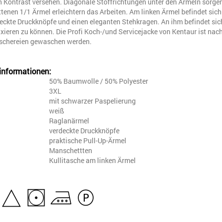
 Kontrast versehen. Diagonale Stoffrichtungen unter den Ärmeln sorgen 
tenen 1/1 Ärmel erleichtern das Arbeiten. Am linken Ärmel befindet sic
deckte Druckknöpfe und einen eleganten Stehkragen. An ihm befindet si
ixieren zu können. Die Profi Koch-/und Servicejacke von Kentaur ist nach
chereien gewaschen werden.
informationen:
l
50% Baumwolle / 50% Polyester
3XL
mit schwarzer Paspelierung
weiß
Raglanärmel
verdeckte Druckknöpfe
praktische Pull-Up-Ärmel
Manschettten
Kullitasche am linken Ärmel