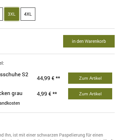
3XL
4XL
in den Warenkorb
l:
tsschuhe S2
44,99 € **
Zum Artikel
cken grau
4,99 € **
Zum Artikel
andkosten
nd Ihn, ist mit einer schwarzen Paspelierung für einen