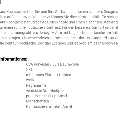
l
aur Kochjacke ist für Sie und Ihn. Sie hat nicht nur ein schickes Design 
en auf der ganzen Welt. Jetzt können Sie diese Profiqualität für sich ga
aur Kochjacke hat verdeckte Druckknöpfe und einen eleganten Stehkrage
ür einen schönen optischen Kontrast. Für den besseren Komfort und meh
reich atmungsaktives Jersey. ½ Arm mit Kugelschreibertasche am linken
 zu tragen. Die verwendeten Garne sind nach Öko-Tex Standard 100 zert
 die Kentaur Kochjacke über das Ecolabel und ist problemlos in Großwä
informationen:
l
65% Polyester / 35% Baumwolle
XXL
mit grauen Flatlock Nähten
weiß
Raglanärmel
verdeckte Druckknöpfe
praktische Pull-Up-Ärmel
Manschettten
Kullitasche am linken Ärmel