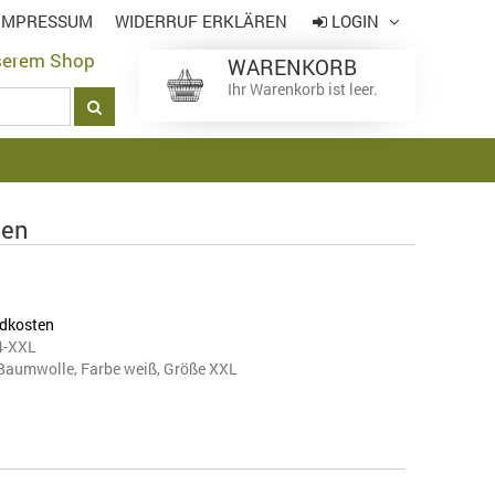
IMPRESSUM
WIDERRUF ERKLÄREN
LOGIN
serem Shop
WARENKORB
Login
*
Ihr Warenkorb ist leer.
Passwort
*
ten
*
Pflichtfeld
Passwort vergessen
dkosten
4-XXL
Baumwolle, Farbe weiß, Größe XXL