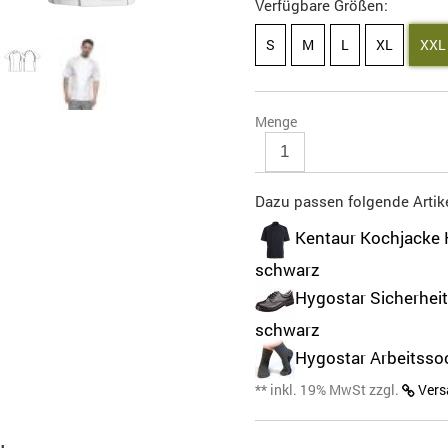
Verfügbare Größen:
S
M
L
XL
XXL
Menge
Dazu passen folgende Artike
Kentaur Kochjacke
schwarz
Hygostar Sicherhei
schwarz
Hygostar Arbeitsso
** inkl. 19% MwSt zzgl.
Vers