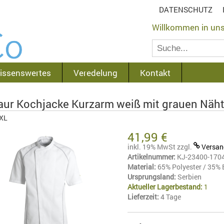
DATENSCHUTZ
Willkommen in un
issenswertes
Veredelung
Kontakt
aur Kochjacke Kurzarm weiß mit grauen Näh
XXL
41,99 €
inkl. 19% MwSt
zzgl.
Versan
Artikelnummer:
KJ-23400-170
Material:
65% Polyester / 35% 
Ursprungsland:
Serbien
Aktueller Lagerbestand:
1
Lieferzeit:
4 Tage