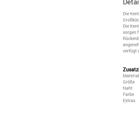
Detai
Die Kent
Großküch
Die Kent
sorgen f
Rückenbe
angenehm
verfügt
Zusatz
Materia
Größe
Naht
Farbe
Extras