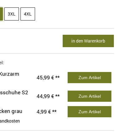
3XL
4XL
in den Warenkorb
l:
 Kurzarm
45,99 € **
Zum Artikel
tsschuhe S2
44,99 € **
Zum Artikel
cken grau
4,99 € **
Zum Artikel
andkosten