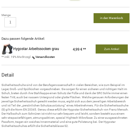
Menge
in den Warenkorb
Dazu passen folgende Artikel:
Hygostar Arbeitssocken grau
4,99 € **
Zum Artikel
** inkl. 19% MwSt zzgl.
Versandkosten
Detail
Sicherheitsschuhe sind von der Berufsgenossenschaft in vielen Bereichen, wie zum Beispiel im
Lager, Groß- und Spülküchen vorgeschrieben. Sie sorgen für einen sicheren und richtigen Halt im
Schuh, bieten durch ihre Stahlkappe einen Schutz der Füße und dank der SRC Sohle immer einen
festen Tritt, auch bei nassem Untergrund oder glatte Flächen. Welche genauen Anforderungen der
jeweilige Sicherheitsschuh gerecht werden muss, ergibt sich aus dem jeweiligen Arbeitsbereich
und ist Teil der „persönlichen Schutzausrüstung“ eines Arbeitnehmers. Für die Sicherheitsschuhe
(S) gilt die Norm EN 20345. Genau diese erfüllt der Hygostar Sicherheitsschuh von Franz Mensch.
Der Halbschuh zum Schnüren ist nicht nur sehr bequem und leicht, sondern besteht aus einem
sehr strapazierfähigem, atmungsaktiven, spezial Hightech Mikrofaser. Zu einer ausgezeichneten
Passform, tragen ein weiches Innenmaterial und eine gute Polsterung bei. Der Hygostar
Sicherheitsschuhes erfüllt die Sicherheitsklasse S2.