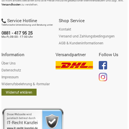
So nicht anders deklariert sind alle Preise inklusive gesetzlicher Mehrwertsteuern und zzgl. evtl.
Versandkosten
zu verstehen.
Service Hotline
Shop Service
Telefonische Unterstützung und Beratung unter:
Kontakt
0881 - 417 95 25
Versand und Zahlungsbedingungen
Mo-Fr, 09:00 - 17:00 Uhr
AGB & Kundeninformationen
Information
Versandpartner
Follow Us
Über Uns
Datenschutz
Impressum
Widerrufsbelehrung & -formular
Widerruf erklären