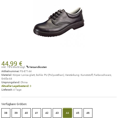
44,99 €
inkl. 19% MwSt
zzgl.
Versandkosten
Artikelnummer:
FS-87144
Material:
Körper: Lorica glatt, Sohle: PU (Polyurethan), Verstärkung: Kunststoff, Farbe schwarz,
Größe 44
Ursprungsland:
China
Aktueller Lagerbestand:
3
Lieferzeit:
4 Tage
Verfügbare Größen:
38
39
40
41
42
43
44
45
46