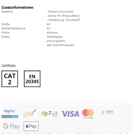
Zusatzinformationen:
Material
- Körper: Lorica glatt
- Sohle: PU (Polyurethan)
- Verstärkung: Kunststoff
Größe
44
Sicherheitsklasse
S2
Farbe
schwarz
Extras
Stahlkappe
atmungsaktiv
sehr leicht & bequem
Zertifikate: