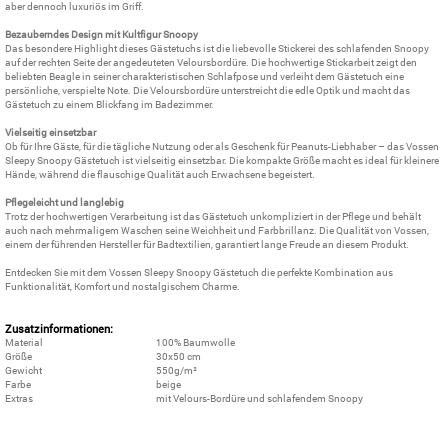
aber dennoch luxuriös im Griff.
Bezauberndes Design mit Kultfigur Snoopy
Das besondere Highlight dieses Gästetuchs ist die liebevolle Stickerei des schlafenden Snoopy
auf der rechten Seite der angedeuteten Veloursbordüre. Die hochwertige Stickarbeit zeigt den
beliebten Beagle in seiner charakteristischen Schlafpose und verleiht dem Gästetuch eine
persönliche, verspielte Note. Die Veloursbordüre unterstreicht die edle Optik und macht das
Gästetuch zu einem Blickfang im Badezimmer.
Vielseitig einsetzbar
Ob für Ihre Gäste, für die tägliche Nutzung oder als Geschenk für Peanuts-Liebhaber – das Vossen
Sleepy Snoopy Gästetuch ist vielseitig einsetzbar. Die kompakte Größe macht es ideal für kleinere
Hände, während die flauschige Qualität auch Erwachsene begeistert.
Pflegeleicht und langlebig
Trotz der hochwertigen Verarbeitung ist das Gästetuch unkompliziert in der Pflege und behält
auch nach mehrmaligem Waschen seine Weichheit und Farbbrillanz. Die Qualität von Vossen,
einem der führenden Hersteller für Badtextilien, garantiert lange Freude an diesem Produkt.
Entdecken Sie mit dem Vossen Sleepy Snoopy Gästetuch die perfekte Kombination aus
Funktionalität, Komfort und nostalgischem Charme.
Zusatzinformationen:
Material
100% Baumwolle
Größe
30x50 cm
Gewicht
550g/m²
Farbe
beige
Extras
mit Velours-Bordüre und schlafendem Snoopy