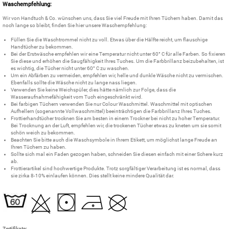
Waschempfehlung:
Wir von Handtuch & Co. wünschen uns, dass Sie viel Freude mit Ihren Tüchern haben. Damit das
noch lange so bleibt, finden Sie hier unsere Waschempfehlung:
Füllen Sie die Waschtrommel nicht zu voll. Etwas über die Hälfte reicht, um flauschige
Handtücher zu bekommen.
Bei der Erstwäsche empfehlen wir eine Temperatur nicht unter 60° C für alle Farben. So fixieren
Sie diese und erhöhen die Saugfähigkeit Ihres Tuches. Um die Farbbrillanz beizubehalten, ist
es wichtig, die Tücher nicht unter 60° C zu waschen.
Um ein Abfärben zu vermeiden, empfehlen wir, helle und dunkle Wäsche nicht zu vermischen.
Ebenfalls sollte die Wäsche nicht zu lange nass liegen.
Verwenden Sie keine Weichspüler, dies hätte nämlich zur Folge, dass die
Wasseraufnahmefähigkeit vom Tuch eingeschränkt wird.
Bei farbigen Tüchern verwenden Sie nur Colour Waschmittel. Waschmittel mit optischen
Aufhellern (sogenannte Vollwaschmittel) beeinträchtigen die Farbbrillanz Ihres Tuches.
Frottierhandtücher trocknen Sie am besten in einem Trockner bei nicht zu hoher Temperatur.
Bei Trocknung an der Luft, empfehlen wir, die trockenen Tücher etwas zu kneten um sie somit
schön weich zu bekommen.
Beachten Sie bitte auch die Waschsymbole in Ihrem Etikett, um möglichst lange Freude an
Ihren Tüchern zu haben.
Sollte sich mal ein Faden gezogen haben, schneiden Sie diesen einfach mit einer Schere kurz
ab.
Frottierartikel sind hochwertige Produkte. Trotz sorgfältiger Verarbeitung ist es normal, dass
sie zirka 8-10% einlaufen können. Dies stellt keine mindere Qualität dar.
Zertifikate: