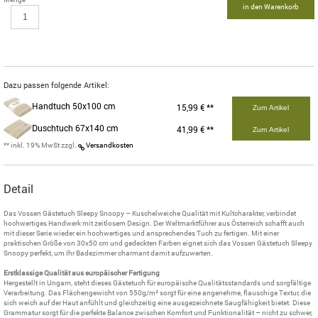
in den Warenkorb
Dazu passen folgende Artikel:
Handtuch 50x100 cm
15,99 € **
Zum Artikel
Duschtuch 67x140 cm
41,99 € **
Zum Artikel
** inkl. 19% MwSt zzgl.
Versandkosten
Detail
Das Vossen Gästetuch Sleepy Snoopy – Kuschelweiche Qualität mit Kultcharakter, verbindet
hochwertiges Handwerk mit zeitlosem Design. Der Weltmarktführer aus Österreich schafft auch
mit dieser Serie wieder ein hochwertiges und ansprechendes Tuch zu fertigen. Mit einer
praktischen Größe von 30x50 cm und gedeckten Farben eignet sich das Vossen Gästetuch Sleepy
Snoopy perfekt, um Ihr Badezimmer charmant damit aufzuwerten.
Erstklassige Qualität aus europäischer Fertigung
Hergestellt in Ungarn, steht dieses Gästetuch für europäische Qualitätsstandards und sorgfältige
Verarbeitung. Das Flächengewicht von 550g/m² sorgt für eine angenehme, flauschige Textur, die
sich weich auf der Haut anfühlt und gleichzeitig eine ausgezeichnete Saugfähigkeit bietet. Diese
Grammatur sorgt für die perfekte Balance zwischen Komfort und Funktionalität – nicht zu schwer,