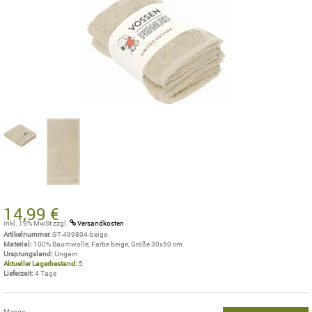
14,99 €
inkl. 19% MwSt
zzgl.
Versandkosten
Artikelnummer:
GT-499804-beige
Material:
100% Baumwolle, Farbe beige, Größe 30x50 cm
Ursprungsland:
Ungarn
Aktueller Lagerbestand:
5
Lieferzeit:
4 Tage
Menge