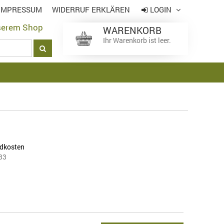
IMPRESSUM
WIDERRUF ERKLÄREN
LOGIN
serem Shop
WARENKORB
Login
*
Ihr Warenkorb ist leer.
Passwort
*
*
Pflichtfeld
Passwort vergessen
dkosten
33