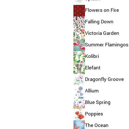
Flowers on Fire
Falling Down
Victoria Garden
Summer Flamingos
Kolibri
Elefant
Dragonfly Groove
Allium
Blue Spring
Poppies
The Ocean