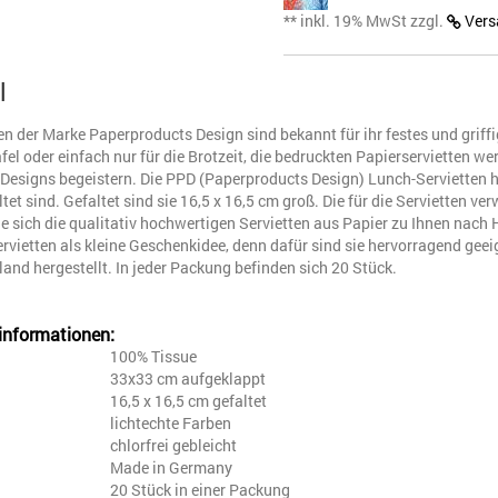
** inkl. 19% MwSt zzgl.
Vers
l
en der Marke Paperproducts Design sind bekannt für ihr festes und griff
fel oder einfach nur für die Brotzeit, die bedruckten Papierservietten w
n Designs begeistern. Die PPD (Paperproducts Design) Lunch-Servietten
tet sind. Gefaltet sind sie 16,5 x 16,5 cm groß. Die für die Servietten ve
e sich die qualitativ hochwertigen Servietten aus Papier zu Ihnen nac
rvietten als kleine Geschenkidee, denn dafür sind sie hervorragend gee
and hergestellt. In jeder Packung befinden sich 20 Stück.
informationen:
l
100% Tissue
33x33 cm aufgeklappt
16,5 x 16,5 cm gefaltet
lichtechte Farben
chlorfrei gebleicht
Made in Germany
20 Stück in einer Packung