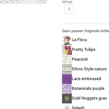
Menge
Dazu passen folgende Artike
La Flora
Pretty Tulips
Peacock
Ethno Style nature
Lace embossed
Botanicals purple
Gold Nuggets grau
Splash