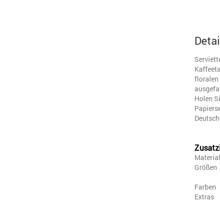
Detai
Serviett
Kaffeeta
florale
ausgefal
Holen Si
Papierse
Deutschl
Zusatz
Materia
Größen
Farben
Extras