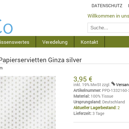
DATENSCHUTZ
Willkommen in un
issenswertes
Veredelung
Kontakt
apierservietten Ginza silver
cm
3,95 €
inkl. 19% MwSt
zzgl.
Versan
Artikelnummer:
PPD-1332160-
Material:
100% Tissue
Ursprungsland:
Deutschland
Aktueller Lagerbestand:
2
Lieferzeit:
3 Tage