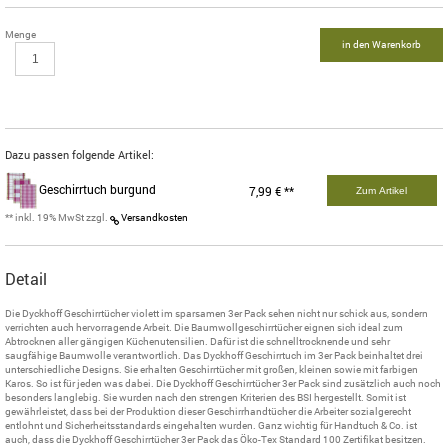
Menge
in den Warenkorb
Dazu passen folgende Artikel:
Geschirrtuch burgund
7,99 € **
Zum Artikel
** inkl. 19% MwSt zzgl.
Versandkosten
Detail
Die Dyckhoff Geschirrtücher violett im sparsamen 3er Pack sehen nicht nur schick aus, sondern
verrichten auch hervorragende Arbeit. Die Baumwollgeschirrtücher eignen sich ideal zum
Abtrocknen aller gängigen Küchenutensilien. Dafür ist die schnelltrocknende und sehr
saugfähige Baumwolle verantwortlich. Das Dyckhoff Geschirrtuch im 3er Pack beinhaltet drei
unterschiedliche Designs. Sie erhalten Geschirrtücher mit großen, kleinen sowie mit farbigen
Karos. So ist für jeden was dabei. Die Dyckhoff Geschirrtücher 3er Pack sind zusätzlich auch noch
besonders langlebig. Sie wurden nach den strengen Kriterien des BSI hergestellt. Somit ist
gewährleistet, dass bei der Produktion dieser Geschirrhandtücher die Arbeiter sozialgerecht
entlohnt und Sicherheitsstandards eingehalten wurden. Ganz wichtig für Handtuch & Co. ist
auch, dass die Dyckhoff Geschirrtücher 3er Pack das Öko-Tex Standard 100 Zertifikat besitzen.