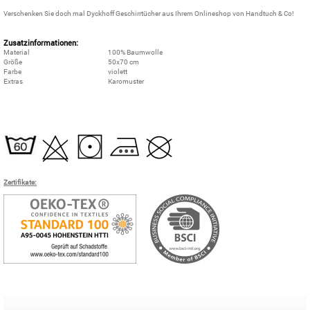
Verschenken Sie doch mal Dyckhoff Geschirrtücher aus Ihrem Onlineshop von Handtuch & Co!
Zusatzinformationen:
Material
100% Baumwolle
Größe
50x70 cm
Farbe
violett
Extras
Karomuster
Zertifikate: