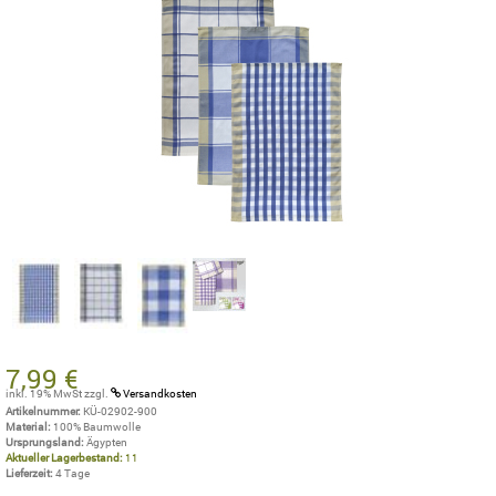
7,99 €
inkl. 19% MwSt
zzgl.
Versandkosten
Artikelnummer:
KÜ-02902-900
Material:
100% Baumwolle
Ursprungsland:
Ägypten
Aktueller Lagerbestand:
11
Lieferzeit:
4 Tage