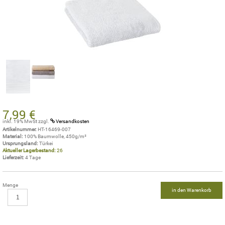
7,99 €
inkl. 19% MwSt
zzgl.
Versandkosten
Artikelnummer:
HT-16469-007
Material:
100% Baumwolle, 450g/m²
Ursprungsland:
Türkei
Aktueller Lagerbestand:
26
Lieferzeit:
4 Tage
Menge
in den Warenkorb