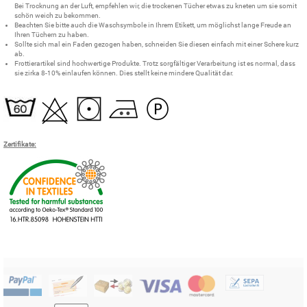
Bei Trocknung an der Luft, empfehlen wir, die trockenen Tücher etwas zu kneten um sie somit
schön weich zu bekommen.
Beachten Sie bitte auch die Waschsymbole in Ihrem Etikett, um möglichst lange Freude an
Ihren Tüchern zu haben.
Sollte sich mal ein Faden gezogen haben, schneiden Sie diesen einfach mit einer Schere kurz
ab.
Frottierartikel sind hochwertige Produkte. Trotz sorgfältiger Verarbeitung ist es normal, dass
sie zirka 8-10% einlaufen können. Dies stellt keine mindere Qualität dar.
Zertifikate: