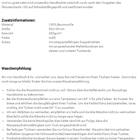
Und zu guter Letzt sind unsere Bio Handtücher natürlich noch nach den Vorgaben des
Ökostandards 100 auf Schadstoffe geprüft und zertifiziert worden.
Zusatzinformationen:
Material
100% Baumwolle
Größe
50x100 cm
Gewicht
450g/m²
Farbe
weiß
Extras
mit strapazierfähigen Doppelnähten
mit ansprechender Wellenbordüren am
oberen und unteren Tuchende
Waschempfehlung:
Wir von Handtuch & Co. wünschen uns, dass Sie viel Freude mit Ihren Tüchern haben. Damit das
noch lange so bleibt, finden Sie hier unsere Waschempfehlung:
Füllen Sie die Waschtrommel nicht zu voll. Etwas über die Hälfte reicht, um flauschige
Handtücher zu bekommen.
Bei der Erstwäsche empfehlen wir eine Temperatur von 95° C für alle Farben. So fixieren Sie
diese und erhöhen die Saugfähigkeit Ihres Tuches. Um die Farbbrillanz beizubehalten, ist es
wichtig, die Tücher nicht unter 60° C zu waschen.
Um ein Abfärben zu vermeiden, empfehlen wir, helle und dunkle Wäsche nicht zu vermischen.
Ebenfalls sollte die Wäsche nicht zu lange nass liegen.
Verwenden Sie keine Weichspüler, dies hätte nämlich zur Folge, dass die
Wasseraufnahmefähigkeit vom Tuch eingeschränkt wird.
Bei farbigen Tüchern verwenden Sie nur Colour Waschmittel. Waschmittel mit optischen
Aufhellern (sogenannte Vollwaschmittel) beeinträchtigen die Farbbrillanz Ihres Tuches.
Frottierhandtücher trocknen Sie am besten in einem Trockner bei nicht zu hoher Temperatur.