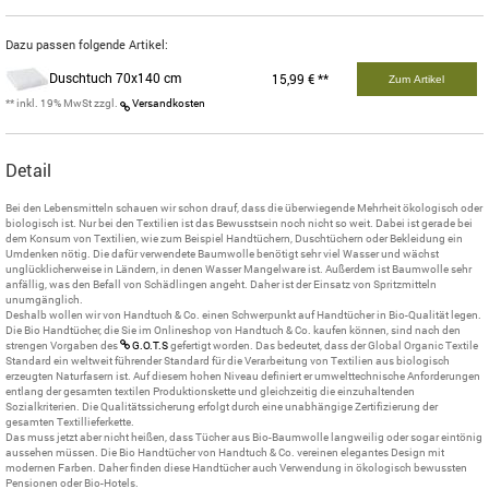
Dazu passen folgende Artikel:
Duschtuch 70x140 cm
15,99 € **
Zum Artikel
** inkl. 19% MwSt zzgl.
Versandkosten
Detail
Bei den Lebensmitteln schauen wir schon drauf, dass die überwiegende Mehrheit ökologisch oder
biologisch ist. Nur bei den Textilien ist das Bewusstsein noch nicht so weit. Dabei ist gerade bei
dem Konsum von Textilien, wie zum Beispiel Handtüchern, Duschtüchern oder Bekleidung ein
Umdenken nötig. Die dafür verwendete Baumwolle benötigt sehr viel Wasser und wächst
unglücklicherweise in Ländern, in denen Wasser Mangelware ist. Außerdem ist Baumwolle sehr
anfällig, was den Befall von Schädlingen angeht. Daher ist der Einsatz von Spritzmitteln
unumgänglich.
Deshalb wollen wir von Handtuch & Co. einen Schwerpunkt auf Handtücher in Bio-Qualität legen.
Die Bio Handtücher, die Sie im Onlineshop von Handtuch & Co. kaufen können, sind nach den
strengen Vorgaben des
G.O.T.S
gefertigt worden. Das bedeutet, dass der Global Organic Textile
Standard ein weltweit führender Standard für die Verarbeitung von Textilien aus biologisch
erzeugten Naturfasern ist. Auf diesem hohen Niveau definiert er umwelttechnische Anforderungen
entlang der gesamten textilen Produktionskette und gleichzeitig die einzuhaltenden
Sozialkriterien. Die Qualitätssicherung erfolgt durch eine unabhängige Zertifizierung der
gesamten Textillieferkette.
Das muss jetzt aber nicht heißen, dass Tücher aus Bio-Baumwolle langweilig oder sogar eintönig
aussehen müssen. Die Bio Handtücher von Handtuch & Co. vereinen elegantes Design mit
modernen Farben. Daher finden diese Handtücher auch Verwendung in ökologisch bewussten
Pensionen oder Bio-Hotels.