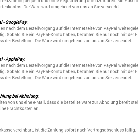
rtenzahlung bequem und ohne Registrierung durchzuführen. Mit Abschlus
artenkontos. Die Ware wird umgehend von uns an Sie versendet.
l - GooglePay
:
en nach dem Bestellvorgang auf die Internetseite von PayPal weitergeleit
g. Sobald Sie ein PayPal-Konto haben, bezahlen Sie nur noch mit der E
ss der Bestellung. Die Ware wird umgehend von uns an Sie versendet.
l - ApplePay
:
en nach dem Bestellvorgang auf die Internetseite von PayPal weitergeleit
g. Sobald Sie ein PayPal-Konto haben, bezahlen Sie nur noch mit der E
ss der Bestellung. Die Ware wird umgehend von uns an Sie versendet.
hlung bei Abholung
:
lten von uns eine e-Mail, dass die bestellte Ware zur Abholung bereit st
eine Frachtkosten an.
orkasse vereinbart, ist die Zahlung sofort nach Vertragsabschluss fällig.