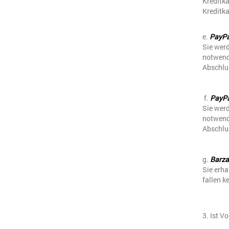
Kreditka
Kreditk
e.
PayPa
Sie werd
notwendi
Abschlu
f.
PayPa
Sie werd
notwendi
Abschlu
g.
Barza
Sie erha
fallen k
3. Ist V