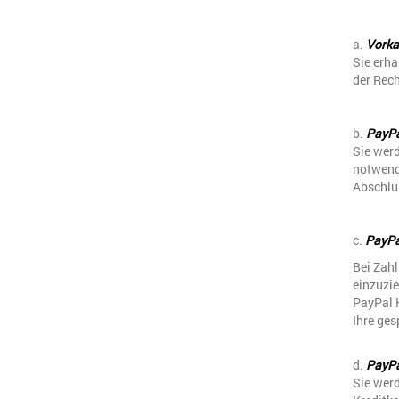
a.
Vorka
Sie erh
der Rec
b.
PayP
Sie werd
notwendi
Abschlu
c.
PayPal
Bei Zah
einzuzie
PayPal 
Ihre ges
d.
PayPal
Sie werd