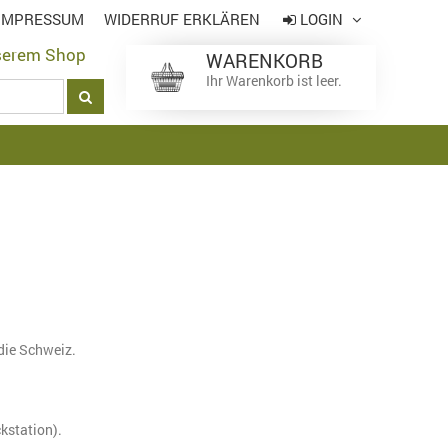
IMPRESSUM
WIDERRUF ERKLÄREN
LOGIN
serem Shop
WARENKORB
Login
*
Ihr Warenkorb ist leer.
Passwort
*
*
Pflichtfeld
Passwort vergessen
die Schweiz.
kstation).