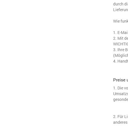
durch di
Lieferun
Wie funk
1. E-Mai
2. Mit d
WICHTIG
3. Ihre 
(Möglich
4. Handt
Preise 
1. Die v
Umsatzst
gesonde
2. Für L
anderes 