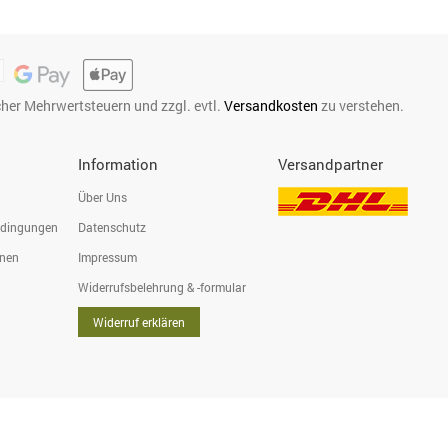
icher Mehrwertsteuern und zzgl. evtl.
Versandkosten
zu verstehen.
Information
Versandpartner
Über Uns
edingungen
Datenschutz
onen
Impressum
Widerrufsbelehrung & -formular
Widerruf erklären
398 Polling, Deutschland