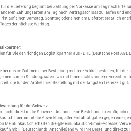
t für die Lieferung beginnt bei Zahlung per Vorkasse am Tag nach Ertei
 anderen Zahlungsarten am Tag nach Vertragsschluss zu laufen und endet 
Frist auf einen Samstag, Sonntag oder einen am Lieferort staatlich anerk
 Tages der nächste Werktag.
stikpartner:
en für Sie den richtigen Logistikpartner aus - DHL (Deutsche Post AG),
 bei uns im Rahmen einer Bestellung mehrere Artikel bestellen, für die u
 gemeinsamen Sendung, sofern wir mit Ihnen nichts anderes vereinbart h
rzeit, die für den Artikel Ihrer Bestellung mit der längsten Lieferzeit gilt.
abwicklung für die Schweiz
ern nicht direkt in die Schweiz. Um Ihnen eine Bestellung zu ermöglichen,
auf.ch übernimmt die Abwicklung aller Einfuhrabgaben gegen eine gerin
on MeinEinkauf.ch erhalten Sie @MeinEinkauf.ch-Email-Adresse. Verwend
auf GmbH (Deutschland). Anschließend wird Ihre Bestellung direkt zu Ih